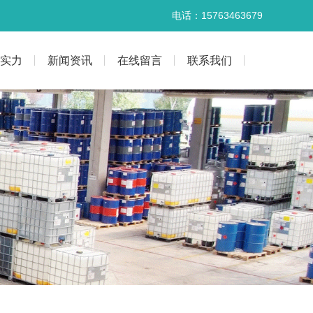
电话：15763463679
实力
新闻资讯
在线留言
联系我们