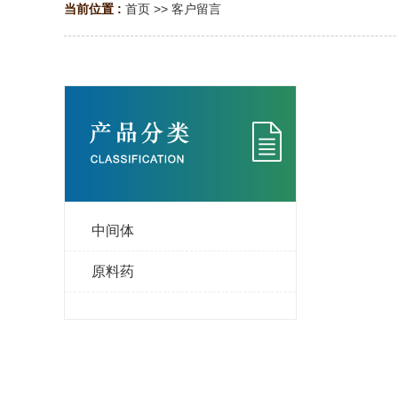
当前位置 :
首页
>>
客户留言
中间体
原料药