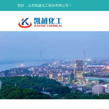
您好，山东凯越化工股份有限公司！