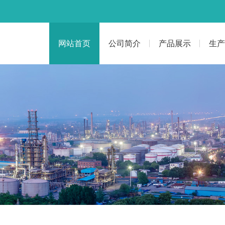
网站首页
公司简介
产品展示
生产