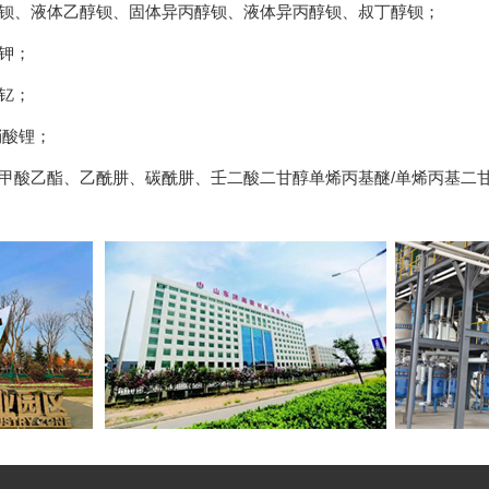
醇钡、液体乙醇钡、固体异丙醇钡、液体异丙醇钡、叔丁醇钡；
醇钾；
醇钇；
硝酸锂；
基甲酸乙酯、乙酰肼、碳酰肼、壬二酸二甘醇单烯丙基醚/单烯丙基二