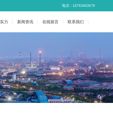
电话：15763463679
实力
新闻资讯
在线留言
联系我们