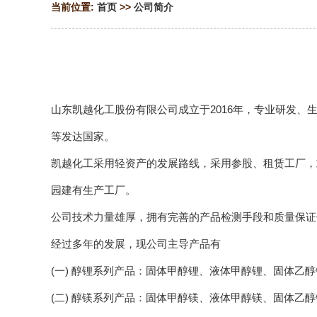
当前位置:
首页
>>
公司简介
山东凯越化工股份有限公司成立于2016年，专业研发
等发达国家。
凯越化工采用轻资产的发展路线，采用参股、租赁工厂，
园建有生产工厂。
公司技术力量雄厚，拥有完善的产品检测手段和质量保证
经过多年的发展，现公司主导产品有
(一) 醇锂系列产品：固体甲醇锂、液体甲醇锂、固体
(二) 醇镁系列产品：固体甲醇镁、液体甲醇镁、固体乙