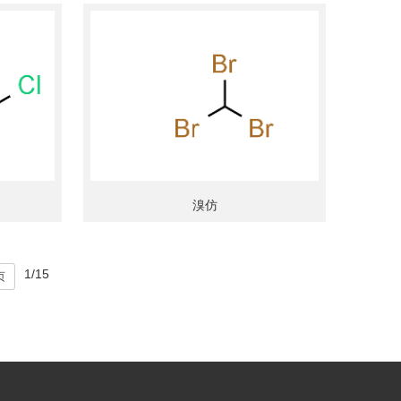
溴仿
1/15
页