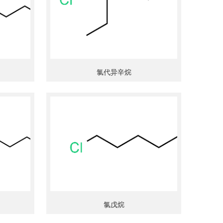
氯代异辛烷
氯戊烷