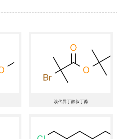
溴代异丁酸叔丁酯