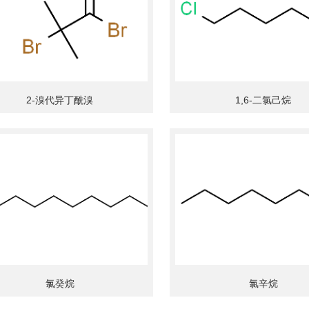
2-溴代异丁酰溴
1,6-二氯己烷
氯癸烷
氯辛烷